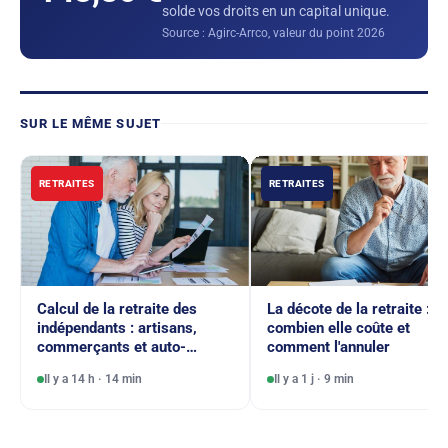
solde vos droits en un capital unique.
Source : Agirc-Arrco, valeur du point 2026
SUR LE MÊME SUJET
RETRAITES
RETRAITES
Calcul de la retraite des
La décote de la retraite :
indépendants : artisans,
combien elle coûte et
commerçants et auto-
comment l'annuler
entrepreneurs
Il y a 14 h · 14 min
Il y a 1 j · 9 min