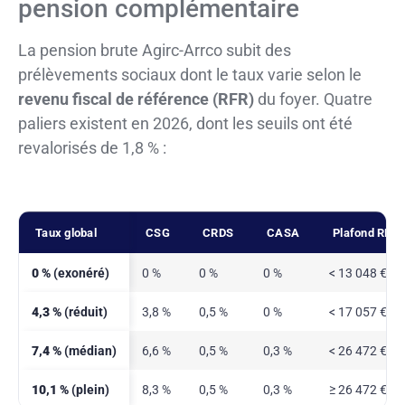
pension complémentaire
La pension brute Agirc-Arrco subit des
prélèvements sociaux dont le taux varie selon le
revenu fiscal de référence (RFR)
du foyer. Quatre
paliers existent en 2026, dont les seuils ont été
revalorisés de 1,8 % :
Taux global
CSG
CRDS
CASA
Plafond RFR 
0 %
(exonéré)
0 %
0 %
0 %
< 13 048 €
4,3 %
(réduit)
3,8 %
0,5 %
0 %
< 17 057 €
7,4 %
(médian)
6,6 %
0,5 %
0,3 %
< 26 472 €
10,1 %
(plein)
8,3 %
0,5 %
0,3 %
≥ 26 472 €