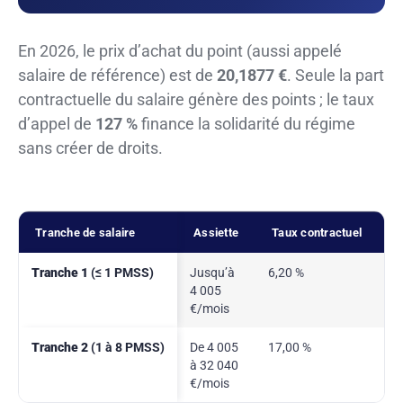
En 2026, le prix d’achat du point (aussi appelé
salaire de référence) est de
20,1877 €
. Seule la part
contractuelle du salaire génère des points ; le taux
d’appel de
127 %
finance la solidarité du régime
sans créer de droits.
Tranche de salaire
Assiette
Taux contractuel
T
Tranche 1
(≤ 1 PMSS)
Jusqu’à
6,20 %
7
4 005
€/mois
Tranche 2
(1 à 8 PMSS)
De 4 005
17,00 %
2
à 32 040
€/mois