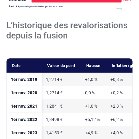
+18,6 %
Écart : 5,5 points de pouvoir d’achat perdus en six ans.
adcf.org
L’historique des revalorisations
depuis la fusion
Date
Valeur du point
Hausse
Inflation (glis
1er nov. 2019
1,2714 €
+1,0 %
+0,8 %
1er nov. 2020
1,2714 €
0,0 %
+0,2 %
1er nov. 2021
1,2841 €
+1,0 %
+2,8 %
1er nov. 2022
1,3498 €
+5,12 %
+6,2 %
1er nov. 2023
1,4159 €
+4,9 %
+4,0 %