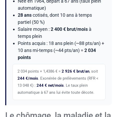
Née en 1964, départ à 67 ans (taux plein
automatique)
28 ans
cotisés, dont 10 ans à temps
partiel (50 %)
Salaire moyen :
2 400 € brut/mois
à
temps plein
Points acquis : 18 ans plein (~88 pts/an) +
10 ans mi-temps (~44 pts/an) =
2 034
points
2 034 points × 1,4386 € =
2 926 € brut/an
, soit
244 €/mois
. Exonérée de prélèvements (RFR <
13 048 €) :
244 € net/mois
. Le taux plein
automatique à 67 ans lui évite toute décote.
Le chômage, la maladie et la