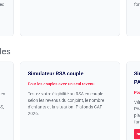
vec
for
les
Simulateur RSA couple
Si
P
Pour les couples avec un seul revenu
Pou
 en
Testez votre éligibilité au RSA en couple
selon les revenus du conjoint, le nombre
Vér
SS,
d’enfants et la situation. Plafonds CAF
PAJ
2026.
pla
fam
N