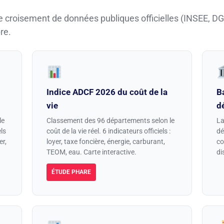
e croisement de données publiques officielles (INSEE, D
re.
Indice ADCF 2026 du coût de la
B
vie
d
le
Classement des 96 départements selon le
La
els
coût de la vie réel. 6 indicateurs officiels :
dé
er,
loyer, taxe foncière, énergie, carburant,
co
TEOM, eau. Carte interactive.
di
ÉTUDE PHARE