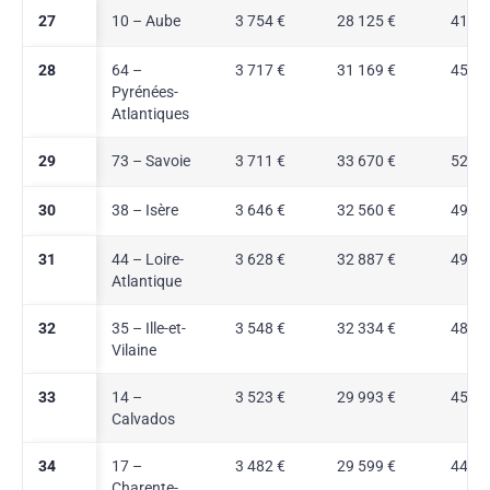
27
10 – Aube
3 754 €
28 125 €
41,9 
28
64 –
3 717 €
31 169 €
45,8 
Pyrénées-
Atlantiques
29
73 – Savoie
3 711 €
33 670 €
52,6 
30
38 – Isère
3 646 €
32 560 €
49,6 
31
44 – Loire-
3 628 €
32 887 €
49,3 
Atlantique
32
35 – Ille-et-
3 548 €
32 334 €
48,2 
Vilaine
33
14 –
3 523 €
29 993 €
45,0 
Calvados
34
17 –
3 482 €
29 599 €
44,1 
Charente-