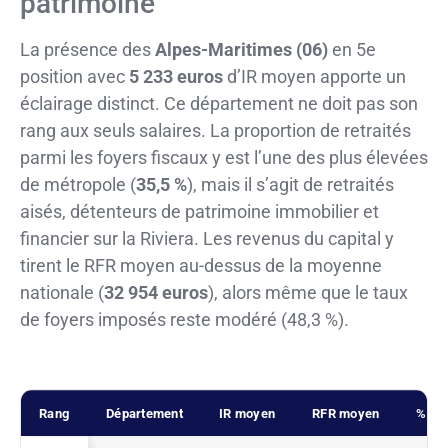
patrimoine
La présence des
Alpes-Maritimes (06)
en 5e
position avec
5 233 euros
d’IR moyen apporte un
éclairage distinct. Ce département ne doit pas son
rang aux seuls salaires. La proportion de retraités
parmi les foyers fiscaux y est l’une des plus élevées
de métropole (
35,5 %
), mais il s’agit de retraités
aisés, détenteurs de patrimoine immobilier et
financier sur la Riviera. Les revenus du capital y
tirent le RFR moyen au-dessus de la moyenne
nationale (
32 954 euros
), alors même que le taux
de foyers imposés reste modéré (48,3 %).
Rang
Département
IR moyen
RFR moyen
% im