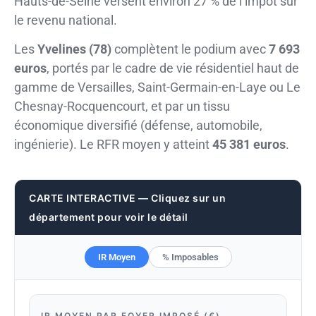
Hauts-de-Seine versent environ 27 % de l’impôt sur
le revenu national.
Les
Yvelines (78)
complètent le podium avec
7 693
euros
, portés par le cadre de vie résidentiel haut de
gamme de Versailles, Saint-Germain-en-Laye ou Le
Chesnay-Rocquencourt, et par un tissu
économique diversifié (défense, automobile,
ingénierie). Le RFR moyen y atteint
45 381 euros
.
CARTE INTERACTIVE — Cliquez sur un
département pour voir le détail
IR Moyen
% Imposables
IR MOYEN PAR FOYER IMPOSÉ (€)