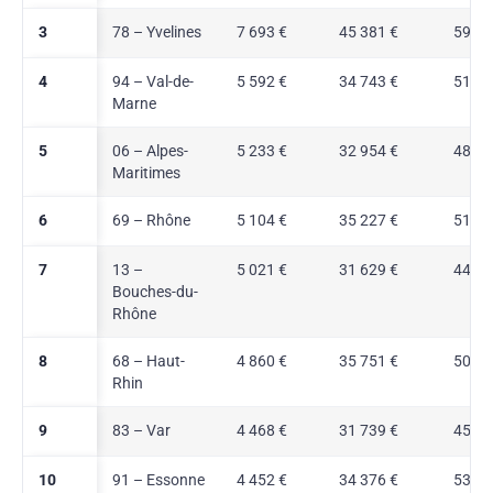
3
78 – Yvelines
7 693 €
45 381 €
59,0 
4
94 – Val-de-
5 592 €
34 743 €
51,6 
Marne
5
06 – Alpes-
5 233 €
32 954 €
48,3 
Maritimes
6
69 – Rhône
5 104 €
35 227 €
51,0 
7
13 –
5 021 €
31 629 €
44,8 
Bouches-du-
Rhône
8
68 – Haut-
4 860 €
35 751 €
50,9 
Rhin
9
83 – Var
4 468 €
31 739 €
45,6 
10
91 – Essonne
4 452 €
34 376 €
53,1 