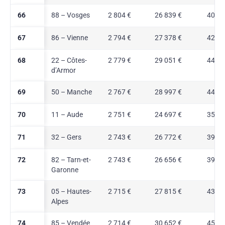
66
88 – Vosges
2 804 €
26 839 €
40,8 
67
86 – Vienne
2 794 €
27 378 €
42,4 
68
22 – Côtes-
2 779 €
29 051 €
44,3 
d’Armor
69
50 – Manche
2 767 €
28 997 €
44,2 
70
11 – Aude
2 751 €
24 697 €
35,8 
71
32 – Gers
2 743 €
26 772 €
39,7 
72
82 – Tarn-et-
2 743 €
26 656 €
39,2 
Garonne
73
05 – Hautes-
2 715 €
27 815 €
43,4 
Alpes
74
85 – Vendée
2 714 €
30 652 €
45,1 