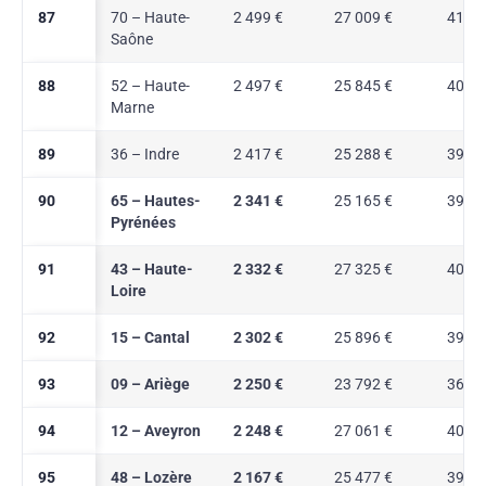
87
70 – Haute-
2 499 €
27 009 €
41,7 
Saône
88
52 – Haute-
2 497 €
25 845 €
40,7 
Marne
89
36 – Indre
2 417 €
25 288 €
39,7 
90
65 – Hautes-
2 341 €
25 165 €
39,3 
Pyrénées
91
43 – Haute-
2 332 €
27 325 €
40,3 
Loire
92
15 – Cantal
2 302 €
25 896 €
39,9 
93
09 – Ariège
2 250 €
23 792 €
36,5 
94
12 – Aveyron
2 248 €
27 061 €
40,2 
95
48 – Lozère
2 167 €
25 477 €
39,4 