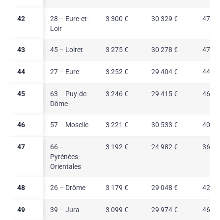
42
28 – Eure-et-
3 300 €
30 329 €
47,2 
Loir
43
45 – Loiret
3 275 €
30 278 €
47,6 
44
27 – Eure
3 252 €
29 404 €
44,7 
45
63 – Puy-de-
3 246 €
29 415 €
46,1 
Dôme
46
57 – Moselle
3 221 €
30 533 €
40,3 
47
66 –
3 192 €
24 982 €
36,5 
Pyrénées-
Orientales
48
26 – Drôme
3 179 €
29 048 €
42,8 
49
39 – Jura
3 099 €
29 974 €
46,7 