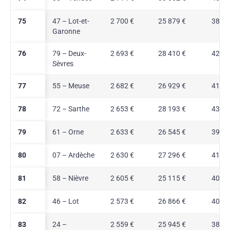
75
47 – Lot-et-
2 700 €
25 879 €
38,0 
Garonne
76
79 – Deux-
2 693 €
28 410 €
42,3 
Sèvres
77
55 – Meuse
2 682 €
26 929 €
41,0 
78
72 – Sarthe
2 653 €
28 193 €
43,2 
79
61 – Orne
2 633 €
26 545 €
39,8 
80
07 – Ardèche
2 630 €
27 296 €
41,3 
81
58 – Nièvre
2 605 €
25 115 €
40,3 
82
46 – Lot
2 573 €
26 866 €
40,9 
83
24 –
2 559 €
25 945 €
38,8 