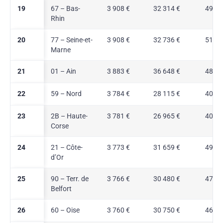
19
67 – Bas-
3 908 €
32 314 €
49,4 
Rhin
20
77 – Seine-et-
3 908 €
32 736 €
51,3 
Marne
21
01 – Ain
3 883 €
36 648 €
48,5 
22
59 – Nord
3 784 €
28 115 €
40,4 
23
2B – Haute-
3 781 €
26 965 €
40,9 
Corse
24
21 – Côte-
3 773 €
31 659 €
49,4 
d’Or
25
90 – Terr. de
3 766 €
30 480 €
47,3 
Belfort
26
60 – Oise
3 760 €
30 750 €
46,6 