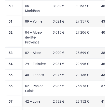
50
56 –
3 082 €
30 637 €
46,8 
Morbihan
51
89 – Yonne
3 021 €
27 357 €
43,1 
52
04 – Alpes-
3 015 €
27 206 €
40,3 
de-Hte-
Provence
53
02 – Aisne
2 990 €
25 699 €
38,0 
54
29 – Finistère
2 981 €
29 996 €
46,8 
55
40 – Landes
2 975 €
29 136 €
43,6 
56
62 – Pas-de-
2 936 €
25 973 €
37,4 
Calais
57
42 – Loire
2 932 €
28 152 €
41,5 