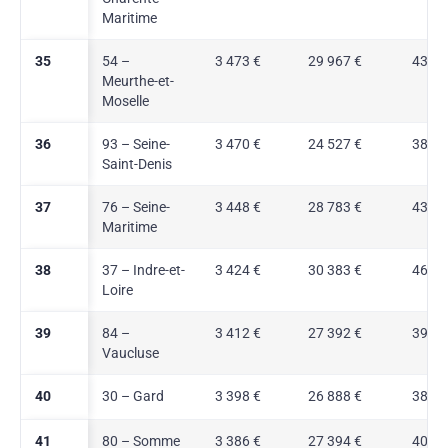
Maritime
35
54 –
3 473 €
29 967 €
43,0 
Meurthe-et-
Moselle
36
93 – Seine-
3 470 €
24 527 €
38,3 
Saint-Denis
37
76 – Seine-
3 448 €
28 783 €
43,5 
Maritime
38
37 – Indre-et-
3 424 €
30 383 €
46,2 
Loire
39
84 –
3 412 €
27 392 €
39,8 
Vaucluse
40
30 – Gard
3 398 €
26 888 €
38,7 
41
80 – Somme
3 386 €
27 394 €
40,7 