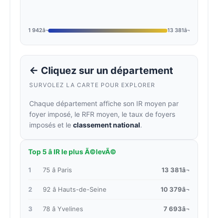
1 942â¬
13 381â¬
← Cliquez sur un département
SURVOLEZ LA CARTE POUR EXPLORER
Chaque département affiche son IR moyen par
foyer imposé, le RFR moyen, le taux de foyers
imposés et le
classement national
.
Top 5 â IR le plus Ã©levÃ©
1
75 â Paris
13 381â¬
2
92 â Hauts-de-Seine
10 379â¬
3
78 â Yvelines
7 693â¬