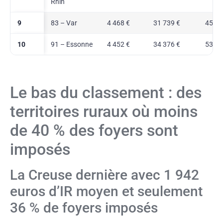
Rhin
9
83 – Var
4 468 €
31 739 €
45,6 
10
91 – Essonne
4 452 €
34 376 €
53,1 
Le bas du classement : des
territoires ruraux où moins
de 40 % des foyers sont
imposés
La Creuse dernière avec 1 942
euros d’IR moyen et seulement
36 % de foyers imposés