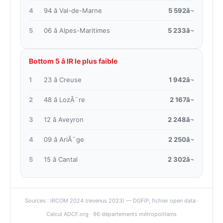
4
94 â Val-de-Marne
5 592â¬
5
06 â Alpes-Maritimes
5 233â¬
Bottom 5 â IR le plus faible
1
23 â Creuse
1 942â¬
2
48 â LozÃ¨re
2 167â¬
3
12 â Aveyron
2 248â¬
4
09 â AriÃ¨ge
2 250â¬
5
15 â Cantal
2 302â¬
Sources : IRCOM 2024 (revenus 2023) — DGFiP, fichier open data ·
Calcul ADCF.org · 96 départements métropolitains