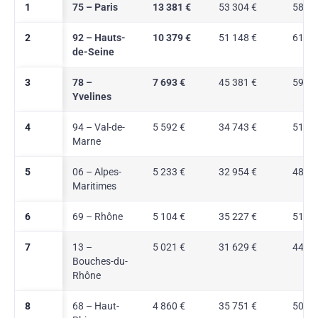
1
75 – Paris
13 381 €
53 304 €
58,2 
2
92 – Hauts-
10 379 €
51 148 €
61,7 
de-Seine
3
78 –
7 693 €
45 381 €
59,0 
Yvelines
4
94 – Val-de-
5 592 €
34 743 €
51,6 
Marne
5
06 – Alpes-
5 233 €
32 954 €
48,3 
Maritimes
6
69 – Rhône
5 104 €
35 227 €
51,0 
7
13 –
5 021 €
31 629 €
44,8 
Bouches-du-
Rhône
8
68 – Haut-
4 860 €
35 751 €
50,9 