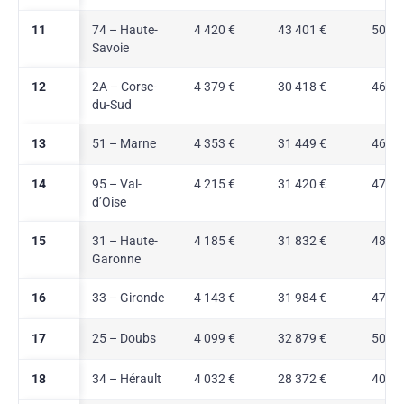
11
74 – Haute-
4 420 €
43 401 €
50,8 
Savoie
12
2A – Corse-
4 379 €
30 418 €
46,3 
du-Sud
13
51 – Marne
4 353 €
31 449 €
46,9 
14
95 – Val-
4 215 €
31 420 €
47,4 
d’Oise
15
31 – Haute-
4 185 €
31 832 €
48,5 
Garonne
16
33 – Gironde
4 143 €
31 984 €
47,7 
17
25 – Doubs
4 099 €
32 879 €
50,4 
18
34 – Hérault
4 032 €
28 372 €
40,8 