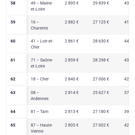
58
49 – Maine-
2 895 €
29 839 €
43,0 
et-Loire
59
16 –
2 882 €
27 125 €
41,6 
Charente
60
41 – Loir-et-
2 861 €
28 630 €
44,5 
Cher
61
71 – Saône-
2 859 €
28 298 €
43,5 
et-Loire
62
18 – Cher
2 840 €
27 006 €
42,7 
63
08 –
2 814 €
25 627 €
37,9 
Ardennes
64
81 – Tarn
2 813 €
27 180 €
39,1 
65
87 – Haute-
2 805 €
27 002 €
42,2 
Vienne