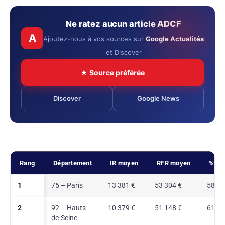
Ne ratez aucun article ADCF
A
Ajoutez-nous à vos sources sur
Google Actualités
et Discover
★ Source préférée
Discover
Google News
Rang
Département
IR moyen
RFR moyen
% im
1
75 – Paris
13 381 €
53 304 €
58,2 
2
92 – Hauts-
10 379 €
51 148 €
61,7 
de-Seine