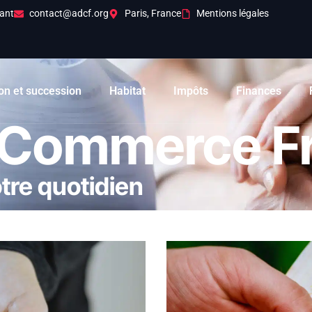
ant
contact@adcf.org
Paris, France
Mentions légales
on et succession
Habitat
Impôts
Finances
 Commerce F
otre quotidien