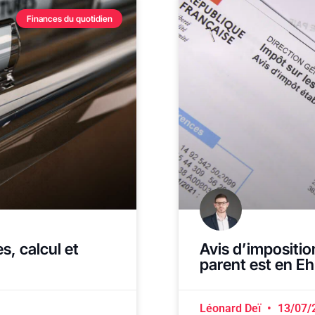
Finances du quotidien
s, calcul et
Avis d’imposition
parent est en E
Léonard Deï
13/07/