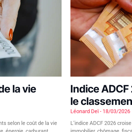
e la vie
Indice ADCF 
le classeme
Léonard Deï
18/03/2026
 selon le coût de la vie
L’indice ADCF 2026 croise 7
re, énergie, carburant,
immobilier, chômage, fisca