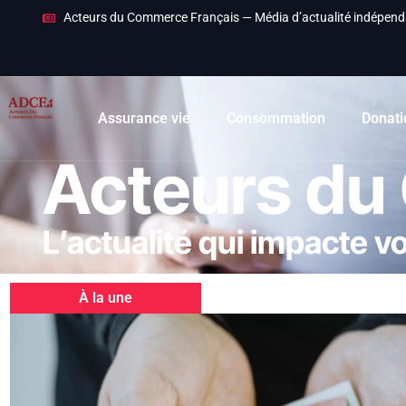
Acteurs du Commerce Français — Média d’actualité indépend
Assurance vie
Consommation
Donati
Acteurs du
L’actualité qui impacte v
À la une