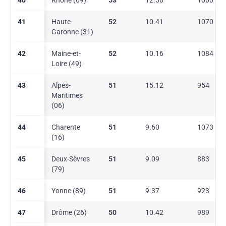
40
Rhône (69)
53
12.56
1060
41
Haute-
52
10.41
1070
Garonne (31)
42
Maine-et-
52
10.16
1084
Loire (49)
43
Alpes-
51
15.12
954
Maritimes
(06)
44
Charente
51
9.60
1073
(16)
45
Deux-Sèvres
51
9.09
883
(79)
46
Yonne (89)
51
9.37
923
47
Drôme (26)
50
10.42
989