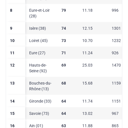
8
Eure-et-Loir
79
11.18
996
(28)
9
Isère (38)
74
12.15
1301
10
Loiret (45)
73
10.70
1232
11
Eure (27)
71
11.24
926
12
Hauts-de-
69
25.03
1470
Seine (92)
13
Bouches-du-
68
15.68
1159
Rhône (13)
14
Gironde (33)
64
11.74
1151
15
Savoie (73)
64
13.02
967
16
Ain (01)
63
11.88
865