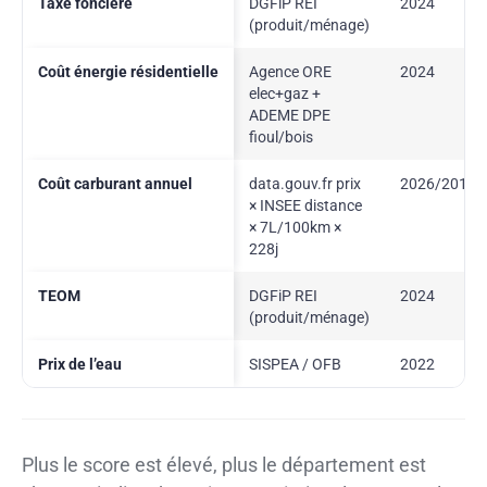
Taxe foncière
DGFiP REI
2024
(produit/ménage)
Coût énergie résidentielle
Agence ORE
2024
elec+gaz +
ADEME DPE
fioul/bois
Coût carburant annuel
data.gouv.fr prix
2026/2019
× INSEE distance
× 7L/100km ×
228j
TEOM
DGFiP REI
2024
(produit/ménage)
Prix de l’eau
SISPEA / OFB
2022
Plus le score est élevé, plus le département est