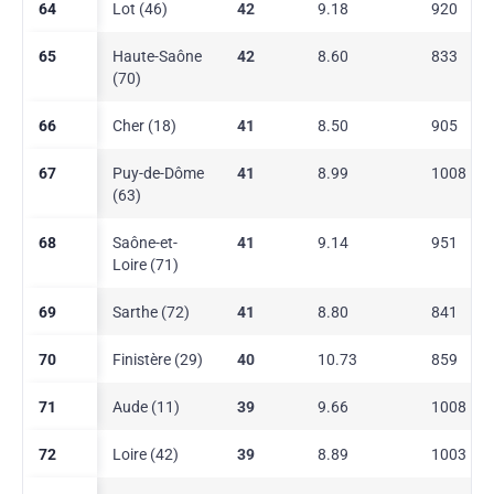
64
Lot (46)
42
9.18
920
65
Haute-Saône
42
8.60
833
(70)
66
Cher (18)
41
8.50
905
67
Puy-de-Dôme
41
8.99
1008
(63)
68
Saône-et-
41
9.14
951
Loire (71)
69
Sarthe (72)
41
8.80
841
70
Finistère (29)
40
10.73
859
71
Aude (11)
39
9.66
1008
72
Loire (42)
39
8.89
1003