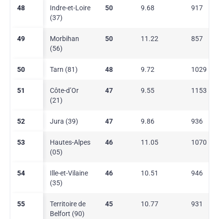
48
Indre-et-Loire
50
9.68
917
(37)
49
Morbihan
50
11.22
857
(56)
50
Tarn (81)
48
9.72
1029
51
Côte-d’Or
47
9.55
1153
(21)
52
Jura (39)
47
9.86
936
53
Hautes-Alpes
46
11.05
1070
(05)
54
Ille-et-Vilaine
46
10.51
946
(35)
55
Territoire de
45
10.77
931
Belfort (90)