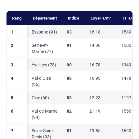
Rang
Département
Indice
Loyer €/m²
TF €/an
1
Essonne (91)
93
16.18
1549
2
Seine-et-
91
14.36
1500
Marne (77)
3
Yvelines (78)
90
16.78
1349
4
Val-d’Oise
86
16.93
1478
(95)
5
Oise (60)
83
12.23
1197
6
Val-de-Marne
82
21.19
1556
(94)
7
Seine-Saint-
81
19.85
1690
Denis (93)