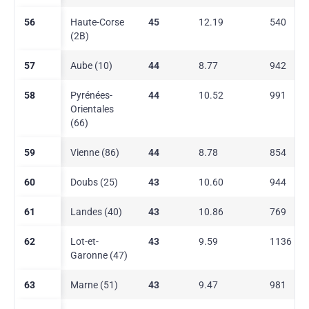
56
Haute-Corse
45
12.19
540
(2B)
57
Aube (10)
44
8.77
942
58
Pyrénées-
44
10.52
991
Orientales
(66)
59
Vienne (86)
44
8.78
854
60
Doubs (25)
43
10.60
944
61
Landes (40)
43
10.86
769
62
Lot-et-
43
9.59
1136
Garonne (47)
63
Marne (51)
43
9.47
981