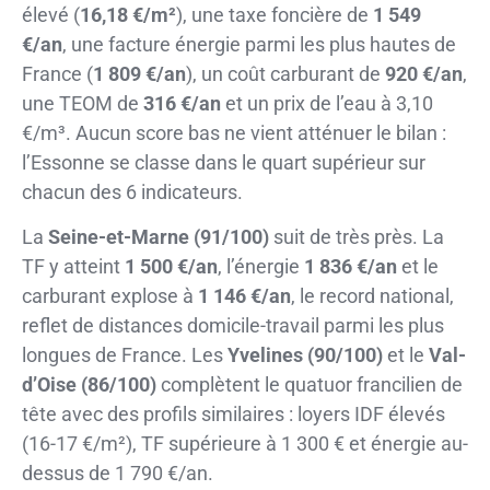
élevé (
16,18 €/m²
), une taxe foncière de
1 549
€/an
, une facture énergie parmi les plus hautes de
France (
1 809 €/an
), un coût carburant de
920 €/an
,
une TEOM de
316 €/an
et un prix de l’eau à 3,10
€/m³. Aucun score bas ne vient atténuer le bilan :
l’Essonne se classe dans le quart supérieur sur
chacun des 6 indicateurs.
La
Seine-et-Marne (91/100)
suit de très près. La
TF y atteint
1 500 €/an
, l’énergie
1 836 €/an
et le
carburant explose à
1 146 €/an
, le record national,
reflet de distances domicile-travail parmi les plus
longues de France. Les
Yvelines (90/100)
et le
Val-
d’Oise (86/100)
complètent le quatuor francilien de
tête avec des profils similaires : loyers IDF élevés
(16-17 €/m²), TF supérieure à 1 300 € et énergie au-
dessus de 1 790 €/an.