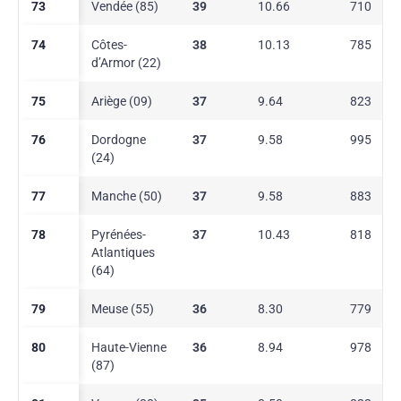
73
Vendée (85)
39
10.66
710
74
Côtes-
38
10.13
785
d’Armor (22)
75
Ariège (09)
37
9.64
823
76
Dordogne
37
9.58
995
(24)
77
Manche (50)
37
9.58
883
78
Pyrénées-
37
10.43
818
Atlantiques
(64)
79
Meuse (55)
36
8.30
779
80
Haute-Vienne
36
8.94
978
(87)