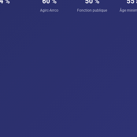
4 %
60 %
50 %
55 
Agirc-Arrco
Fonction publique
Âge mini