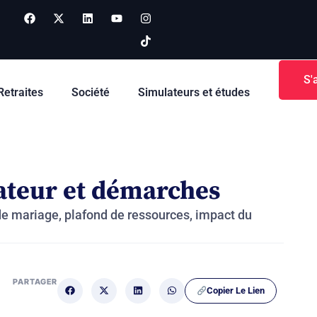
S'
Retraites
Société
Simulateurs et études
lateur et démarches
 de mariage, plafond de ressources, impact du
PARTAGER
Copier Le Lien