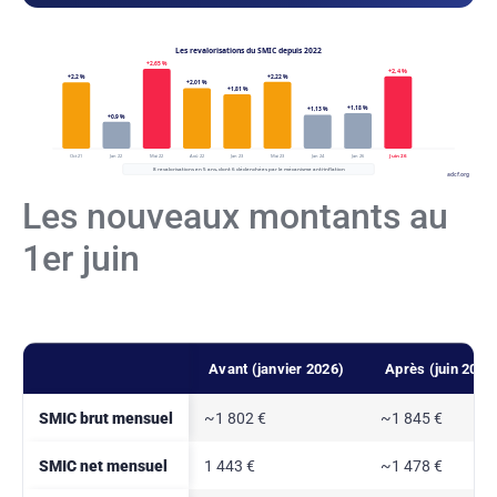
Les revalorisations du SMIC depuis 2022
+2,65 %
+2,4 %
+2,22 %
+2,2 %
+2,01 %
+1,81 %
+1,18 %
+1,13 %
+0,9 %
Juin 26
Oct 21
Jan 22
Mai 22
Aoû 22
Jan 23
Mai 23
Jan 24
Jan 26
8 revalorisations en 5 ans, dont 6 déclenchées par le mécanisme anti-inflation
adcf.org
Les nouveaux montants au
1er juin
Avant (janvier 2026)
Après (juin 2026
SMIC brut mensuel
~1 802 €
~1 845 €
SMIC net mensuel
1 443 €
~1 478 €