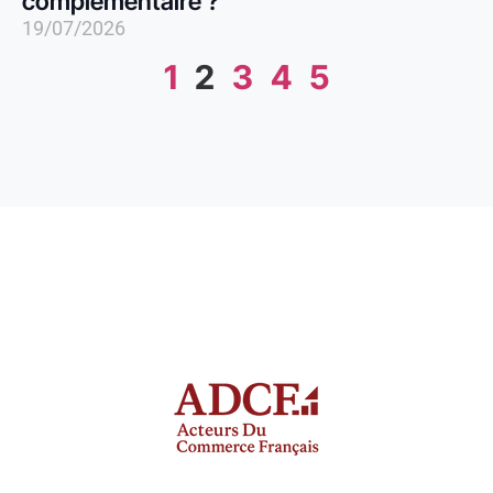
complémentaire ?
19/07/2026
1
2
3
4
5