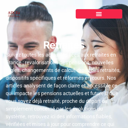
Retraites
Suivez toutes les actualités liées aux retraites en
France : revalorisations des pensions, nouvelles
règles, changements de calcul, droits des retraités,
dispositifs spécifiques et réformes en cours. Nos
articles analysent de façon claire et accessible ce
qui impacte les pensions actuelles et futures. Que
vous soyez déjà retraité, proche du départ ou
simplement concerné par les évolutions du
système, retrouvez ici des informations fiables,
vérifiées et mises à jour pour comprendre ce qui