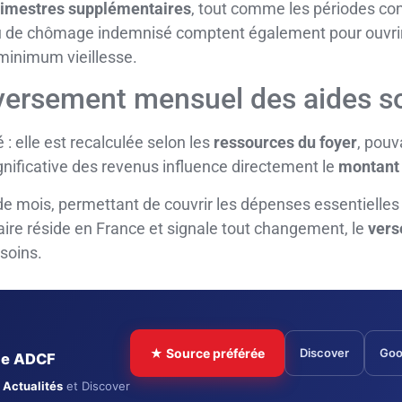
rimestres supplémentaires
, tout comme les périodes co
ou de chômage indemnisé comptent également pour ouvrir,
 minimum vieillesse.
 versement mensuel des aides so
é : elle est recalculée selon les
ressources du foyer
, pouv
ignificative des revenus influence directement le
montant
de mois, permettant de couvrir les dépenses essentielle
iaire réside en France et signale tout changement, le
vers
soins.
★ Source préférée
Discover
Goo
cle ADCF
 Actualités
et Discover