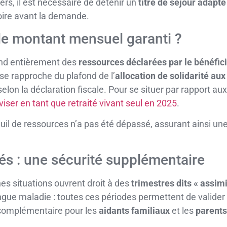
ers, il est nécessaire de détenir un
titre de séjour adapté
toire avant la demande.
le montant mensuel garanti ?
d entièrement des
ressources déclarées par le bénéfici
 se rapproche du plafond de l’
allocation de solidarité au
on la déclaration fiscale. Pour se situer par rapport aux 
viser en tant que retraité vivant seul en 2025
.
uil de ressources n’a pas été dépassé, assurant ainsi une 
lés : une sécurité supplémentaire
s situations ouvrent droit à des
trimestres dits « assimi
ngue maladie : toutes ces périodes permettent de valider 
é complémentaire pour les
aidants familiaux
et les
parents