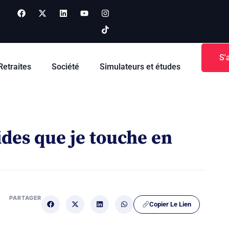
S'
Retraites
Société
Simulateurs et études
aides que je touche en
PARTAGER
Copier Le Lien