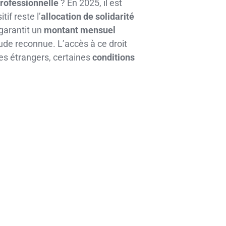
 professionnelle
? En 2025, il est
if reste l’
allocation de solidarité
 garantit un
montant mensuel
ude reconnue. L’accès à ce droit
les étrangers, certaines
conditions