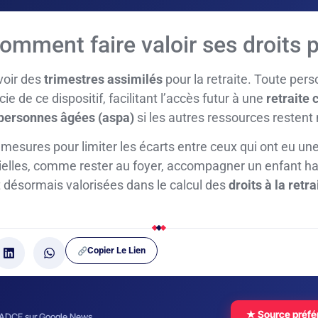
omment faire valoir ses droits po
voir des
trimestres assimilés
pour la retraite. Toute per
ie de ce dispositif, facilitant l’accès futur à une
retraite 
x personnes âgées (aspa)
si les autres ressources resten
mesures pour limiter les écarts entre ceux qui ont eu une
ielles, comme rester au foyer, accompagner un enfant h
 désormais valorisées dans le calcul des
droits à la retra
Copier Le Lien
★ Source préfé
t ADCF sur Google News