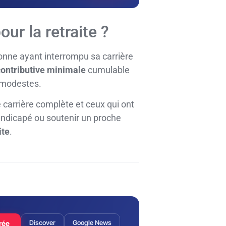
ur la retraite ?
sonne ayant interrompu sa carrière
contributive minimale
cumulable
t modestes.
 carrière complète et ceux qui ont
andicapé ou soutenir un proche
ite
.
Discover
Google News
rée