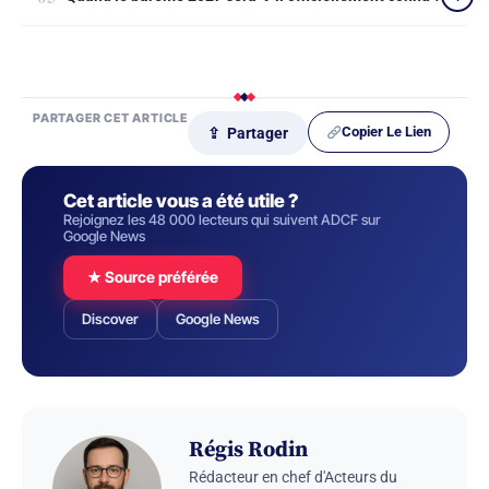
PARTAGER CET ARTICLE
Copier Le Lien
⇪ Partager
Cet article vous a été utile ?
Rejoignez les 48 000 lecteurs qui suivent ADCF sur
Google News
★ Source préférée
Discover
Google News
Régis Rodin
Rédacteur en chef d'Acteurs du