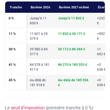
Tranche
Barème 2026
Barème 2027 estimé
Écart
0 %
Jusqu’à 11
Jusqu’à 11 832 €
+232
600 €
€
11 %
11 601 à 29
11 833 à 30 171 €
+592
579 €
€
30 %
29 580 à 84
30 172 à 86 269 €
+1
577 €
692 €
41 %
84 578 à 181
86 270 à 185 555 €
+3
917 €
638 €
45 %
Au-delà de
Au-delà de 185 556
+3
181 918 €
€
638 €
Le
seuil d’imposition
(première tranche à 0 %)