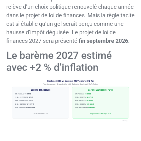
relève d’un choix politique renouvelé chaque année
dans le projet de loi de finances. Mais la règle tacite
est si établie qu’un gel serait perçu comme une
hausse d’impôt déguisée. Le projet de loi de
finances 2027 sera présenté
fin septembre 2026
.
Le barème 2027 estimé
avec +2 % d’inflation
Barème 2026 vs barème 2027 estimé (+2 %)
Tranches par part de quotient familial • Estimation basée sur 2 % d’inflation
Barème 2026 (actuel)
Barème 2027 (estimé +2 %)
0 % • jusqu’à
11 600 €
0 % • jusqu’à
11 832 €
11 % • 11 601 à
29 579 €
11 % • 11 833 à
30 171 €
30 % • 29 580 à
84 577 €
30 % • 30 172 à
86 269 €
41 % • 84 578 à
181 917 €
41 % • 86 270 à
185 555 €
45 % • au-delà de
181 918 €
45 % • au-delà de
185 556 €
Loi de finances 2026
Projection • PLF fin sept. 2026
adcf.org