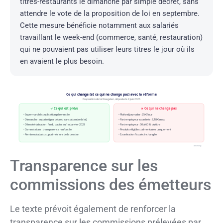
titres-restaurants le dimanche par simple décret, sans
attendre le vote de la proposition de loi en septembre.
Cette mesure bénéficie notamment aux salariés
travaillant le week-end (commerce, santé, restauration)
qui ne pouvaient pas utiliser leurs titres le jour où ils
en avaient le plus besoin.
Ce qui change (et ce qui ne change pas) avec la réforme
Proposition de loi Naegelen, déposée le 9 juin 2026
✓ Ce qui est prévu
✗ Ce qui ne change pas
• Supermarchés : utilisation pérennisée
• Plafond journalier : 25 €/jour
• Dimanche : autorisé (par décret, sans attendre la loi)
• Part employeur exonérée : 7,18 € max
• Dématérialisation : fin du papier au 1er janvier 2028
• Part employeur : 50 à 60 % du titre
• Commissions : transparence renforcée
• Produits éligibles : alimentaires uniquement
• Remises/rabais : supprimés lors de la cession
• Exonération fiscale : inchangée
adcf.org
Transparence sur les
commissions des émetteurs
Le texte prévoit également de renforcer la
transparence sur les commissions prélevées par