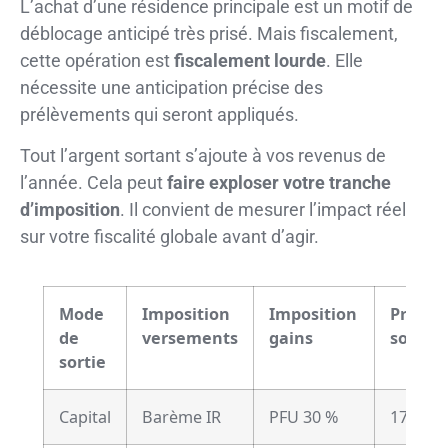
L’achat d’une résidence principale est un motif de
déblocage anticipé très prisé. Mais fiscalement,
cette opération est
fiscalement lourde
. Elle
nécessite une anticipation précise des
prélèvements qui seront appliqués.
Tout l’argent sortant s’ajoute à vos revenus de
l’année. Cela peut
faire exploser votre tranche
d’imposition
. Il convient de mesurer l’impact réel
sur votre fiscalité globale avant d’agir.
Mode
Imposition
Imposition
Prélèv
de
versements
gains
sociau
sortie
Capital
Barème IR
PFU 30 %
17,2 %