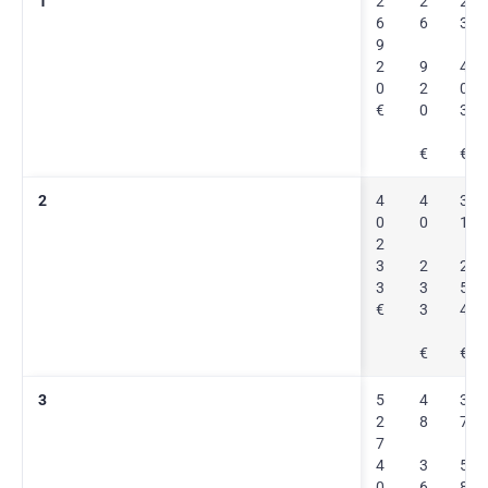
1
2
2
2
6
6
3
9
2
9
4
0
2
0
€
0
3
€
€
2
4
4
3
0
0
1
2
3
2
2
3
3
5
€
3
4
€
€
3
5
4
3
2
8
7
7
4
3
5
0
6
8