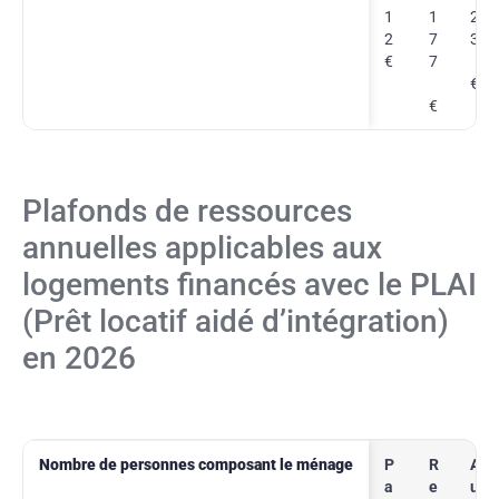
1
1
2
2
7
3
€
7
€
€
Plafonds de ressources
annuelles applicables aux
logements financés avec le PLAI
(Prêt locatif aidé d’intégration)
en 2026
Nombre de personnes composant le ménage
P
R
A
a
e
u