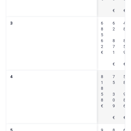
€
€
3
6
6
4
8
2
8
5
6
8
8
2
7
5
€
1
9
€
€
4
8
7
5
1
5
8
8
5
3
9
8
0
8
€
9
6
€
€
5
9
8
6