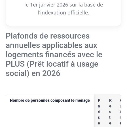
le 1er janvier 2026 sur la base de
l’indexation officielle.
Plafonds de ressources
annuelles applicables aux
logements financés avec le
PLUS (Prêt locatif à usage
social) en 2026
Nombre de personnes composant le ménage
P
R
A
a
e
u
ri
s
t
s
t
r
e
e
e