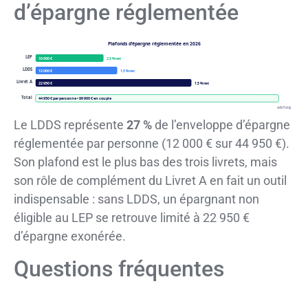
d’épargne réglementée
Plafonds d’épargne réglementée en 2026
LEP
10 000 €
2,5 % net
LDDS
12 000 €
1,5 % net
Livret A
22 950 €
1,5 % net
Total
44 950 € par personne • 89 900 € en couple
adcf.org
Le LDDS représente
27 %
de l’enveloppe d’épargne
réglementée par personne (12 000 € sur 44 950 €).
Son plafond est le plus bas des trois livrets, mais
son rôle de complément du Livret A en fait un outil
indispensable : sans LDDS, un épargnant non
éligible au LEP se retrouve limité à 22 950 €
d’épargne exonérée.
Questions fréquentes