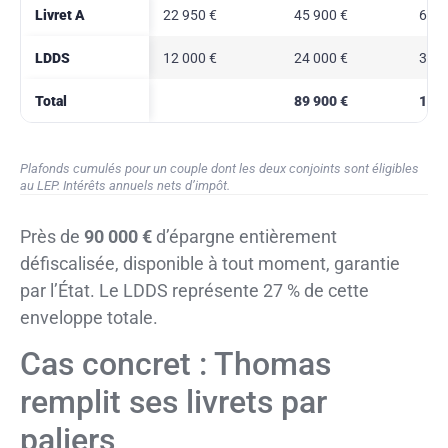
Livret A
22 950 €
45 900 €
688,
LDDS
12 000 €
24 000 €
360 
Total
89 900 €
1 54
Plafonds cumulés pour un couple dont les deux conjoints sont éligibles
au LEP. Intérêts annuels nets d’impôt.
Près de
90 000 €
d’épargne entièrement
défiscalisée, disponible à tout moment, garantie
par l’État. Le LDDS représente 27 % de cette
enveloppe totale.
Cas concret : Thomas
remplit ses livrets par
paliers