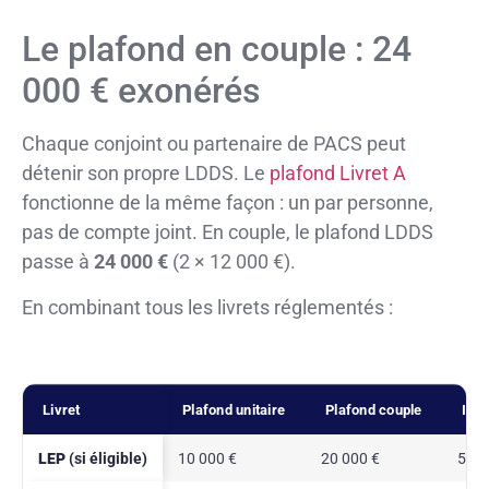
Le plafond en couple : 24
000 € exonérés
Chaque conjoint ou partenaire de PACS peut
détenir son propre LDDS. Le
plafond Livret A
fonctionne de la même façon : un par personne,
pas de compte joint. En couple, le plafond LDDS
passe à
24 000 €
(2 × 12 000 €).
En combinant tous les livrets réglementés :
Livret
Plafond unitaire
Plafond couple
Inté
LEP
(si éligible)
10 000 €
20 000 €
500 