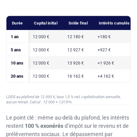
Durée
Capital initial
Solde final
Intérêts cumulés
1 an
12 000 €
12 180 €
+180 €
5 ans
12 000 €
12 927 €
+927 €
10 ans
12 000 €
13 926 €
+1 926 €
20 ans
12 000 €
16 162 €
+4 162 €
LDDS au plafond de 12 000 €, taux 1,5 % net, capitalisation annuelle,
aucun retrait. Calcul : 12 000 × 1,015^n.
Le point clé : même au-delà du plafond, les intérêts
restent
100 % exonérés
d’impôt sur le revenu et de
prélèvements sociaux. Le dépassement par