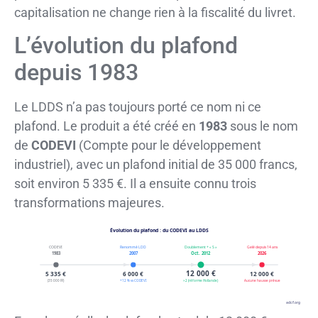
capitalisation ne change rien à la fiscalité du livret.
L’évolution du plafond
depuis 1983
Le LDDS n’a pas toujours porté ce nom ni ce
plafond. Le produit a été créé en
1983
sous le nom
de
CODEVI
(Compte pour le développement
industriel), avec un plafond initial de 35 000 francs,
soit environ 5 335 €. Il a ensuite connu trois
transformations majeures.
Évolution du plafond : du CODEVI au LDDS
CODEVI
Renommé LDD
Doublement + « S »
Gelé depuis 14 ans
1983
2007
Oct. 2012
2026
12 000 €
5 335 €
6 000 €
12 000 €
(35 000 FF)
+12 % vs CODEVI
×2 (réforme Hollande)
Aucune hausse prévue
adcf.org