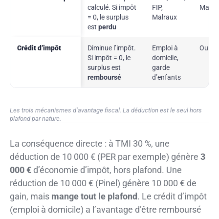
calculé. Si impôt
FIP,
Malrau
= 0, le surplus
Malraux
est
perdu
Crédit d’impôt
Diminue l’impôt.
Emploi à
Oui
Si impôt = 0, le
domicile,
surplus est
garde
remboursé
d’enfants
Les trois mécanismes d’avantage fiscal. La déduction est le seul hors
plafond par nature.
La conséquence directe : à TMI 30 %, une
déduction de 10 000 € (PER par exemple) génère
3
000 €
d’économie d’impôt, hors plafond. Une
réduction de 10 000 € (Pinel) génère 10 000 € de
gain, mais
mange tout le plafond
. Le crédit d’impôt
(emploi à domicile) a l’avantage d’être remboursé