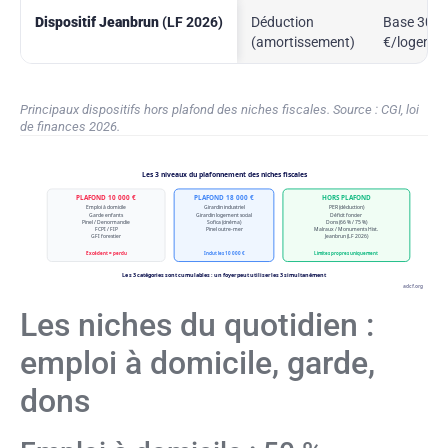
Dispositif Jeanbrun
(LF 2026)
Déduction
Base 300 
(amortissement)
€/logemen
Principaux dispositifs hors plafond des niches fiscales. Source : CGI, loi
de finances 2026.
Les 3 niveaux du plafonnement des niches fiscales
PLAFOND 10 000 €
PLAFOND 18 000 €
HORS PLAFOND
Emploi à domicile
Girardin industriel
PER (déduction)
Garde enfants
Girardin logement social
Déficit foncier
Pinel / Denormandie
Sofica (cinéma)
Dons (66 % / 75 %)
FCPI / FIP
Pinel outre-mer
Malraux / Monuments Hist.
GFI forestier
Jeanbrun (LF 2026)
Excédent = perdu
Inclut les 10 000 €
Limites propres uniquement
Les 3 catégories sont cumulables : un foyer peut utiliser les 3 simultanément
adcf.org
Les niches du quotidien :
emploi à domicile, garde,
dons