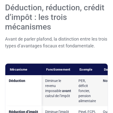
Déduction, réduction, crédit
d’impôt : les trois
mécanismes
Avant de parler plafond, la distinction entre les trois
types d’avantages fiscaux est fondamentale.
Mécanisme
Fonctionnement
Exemple
Dans l
Déduction
Diminue le
PER,
Non
revenu
déficit
imposable
avant
foncier,
calcul de l’impôt
pension
alimentaire
Réduction d’impôt
Diminue l’impôt
Pinel, FCPI,
Oui (s