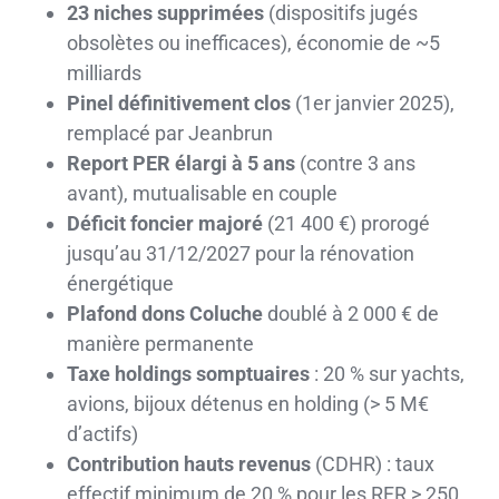
23 niches supprimées
(dispositifs jugés
obsolètes ou inefficaces), économie de ~5
milliards
Pinel définitivement clos
(1er janvier 2025),
remplacé par Jeanbrun
Report PER élargi à 5 ans
(contre 3 ans
avant), mutualisable en couple
Déficit foncier majoré
(21 400 €) prorogé
jusqu’au 31/12/2027 pour la rénovation
énergétique
Plafond dons Coluche
doublé à 2 000 € de
manière permanente
Taxe holdings somptuaires
: 20 % sur yachts,
avions, bijoux détenus en holding (> 5 M€
d’actifs)
Contribution hauts revenus
(CDHR) : taux
effectif minimum de 20 % pour les RFR > 250