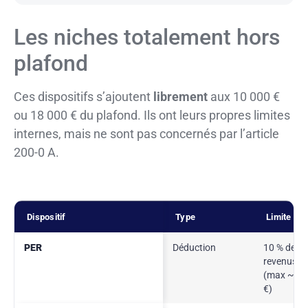
Les niches totalement hors
plafond
Ces dispositifs s’ajoutent
librement
aux 10 000 €
ou 18 000 € du plafond. Ils ont leurs propres limites
internes, mais ne sont pas concernés par l’article
200-0 A.
Dispositif
Type
Limite pr
PER
Déduction
10 % des
revenus p
(max ~38
€)