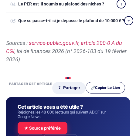
Le PER est-il soumis au plafond des niches ?
Que se passe-t-il si je dépasse le plafond de 10 000 € ?
Sources :
service-public.gouv.fr
,
article 200-0 A du
CGI
, loi de finances 2026 (n° 2026-103 du 19 février
2026).
PARTAGER CET ARTICLE
Copier Le Lien
⇪ Partager
Cet article vous a été utile ?
Rejoignez les 48 000 lecteurs qui suivent ADCF sur
Google News
★ Source préférée