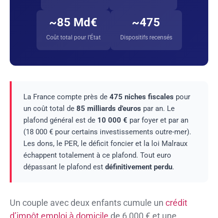
~85 Md€
~475
Coût total pour l’État
Dispositifs recensés
La France compte près de
475 niches fiscales
pour
un coût total de
85 milliards d’euros
par an. Le
plafond général est de
10 000 €
par foyer et par an
(18 000 € pour certains investissements outre-mer).
Les dons, le PER, le déficit foncier et la loi Malraux
échappent totalement à ce plafond. Tout euro
dépassant le plafond est
définitivement perdu
.
Un couple avec deux enfants cumule un
crédit
d’impôt emploi à domicile
de 6 000 € et une