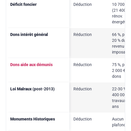
Déficit foncier
Déduction
10 700 €/
(21 400 € 
rénov.
énergétiqu
Dons intérêt général
Réduction
66 %, plaf
20 % du
revenu
imposable
Dons aide aux démunis
Réduction
75 %, plaf
2 000 € de
dons
Loi Malraux
(post-2013)
Réduction
22-30 % s
400 000 €
travaux / 
ans
Monuments Historiques
Déduction
Aucun
plafond lé