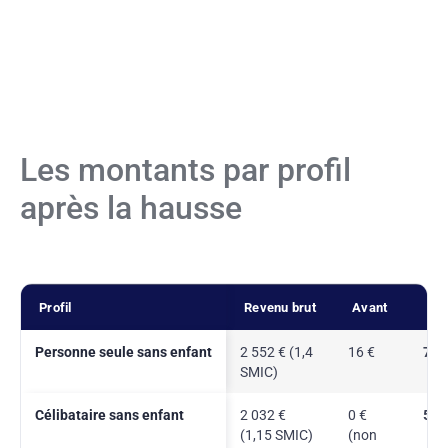
Les montants par profil
après la hausse
Profil
Revenu brut
Avant
Ap
Personne seule sans enfant
2 552 € (1,4
16 €
70 
SMIC)
Célibataire sans enfant
2 032 €
0 €
56 
(1,15 SMIC)
(non