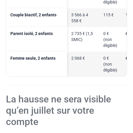
éligible)
Couple biactif, 2 enfants
3 566 à 4
115 €
169
558 €
Parent isolé, 2 enfants
2 735 € (1,5
0 €
61 
SMIC)
(non
éligible)
Femme seule, 2 enfants
2 068 €
0 €
68 
(non
éligible)
La hausse ne sera visible
qu’en juillet sur votre
compte