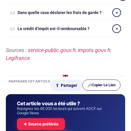
Dans quelle case déclarer les frais de garde ?
Le crédit d’impôt est-il remboursable ?
Sources :
service-public.gouv.fr
,
impots.gouv.fr
,
Legifrance
.
PARTAGER CET ARTICLE
Copier Le Lien
⇪ Partager
Cet article vous a été utile ?
Rejoignez les 48 000 lecteurs qui suivent ADCF sur
Google News
★ Source préférée