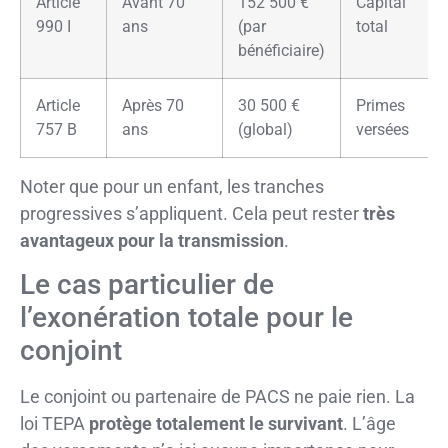
Article
Avant 70
152 500 €
Capital
990 I
ans
(par
total
bénéficiaire)
Article
Après 70
30 500 €
Primes
757 B
ans
(global)
versées
Noter que pour un enfant, les tranches
progressives s’appliquent. Cela peut rester
très
avantageux pour la transmission
.
Le cas particulier de
l’exonération totale pour le
conjoint
Le conjoint ou partenaire de PACS ne paie rien. La
loi TEPA
protège totalement le survivant
. L’âge