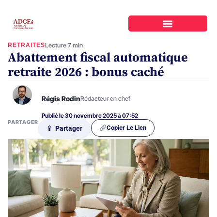
RETRAITES
Lecture 7 min
Abattement fiscal automatique
retraite 2026 : bonus caché
Régis Rodin
Rédacteur en chef
Publié le 30 novembre 2025 à 07:52
PARTAGER
Copier Le Lien
⇪ Partager