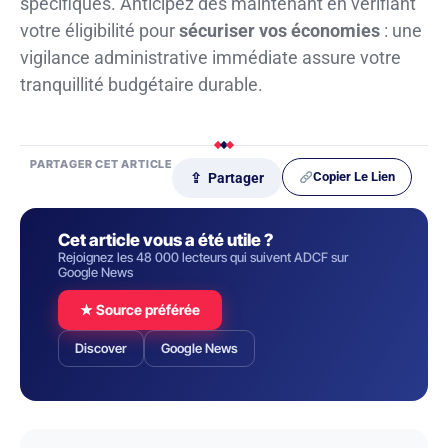
spécifiques. Anticipez dès maintenant en vérifiant
votre éligibilité pour
sécuriser vos économies
: une
vigilance administrative immédiate assure votre
tranquillité budgétaire durable.
PARTAGER CET ARTICLE
Copier Le Lien
⇪ Partager
Cet article vous a été utile ?
Rejoignez les 48 000 lecteurs qui suivent ADCF sur
Google News
★ Source préférée
Discover
Google News