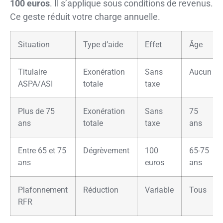
100 euros
. Il s’applique sous conditions de revenus.
Ce geste réduit votre charge annuelle.
Situation
Type d’aide
Effet
Âge
Titulaire
Exonération
Sans
Aucun
ASPA/ASI
totale
taxe
Plus de 75
Exonération
Sans
75
ans
totale
taxe
ans
Entre 65 et 75
Dégrèvement
100
65-75
ans
euros
ans
Plafonnement
Réduction
Variable
Tous
RFR