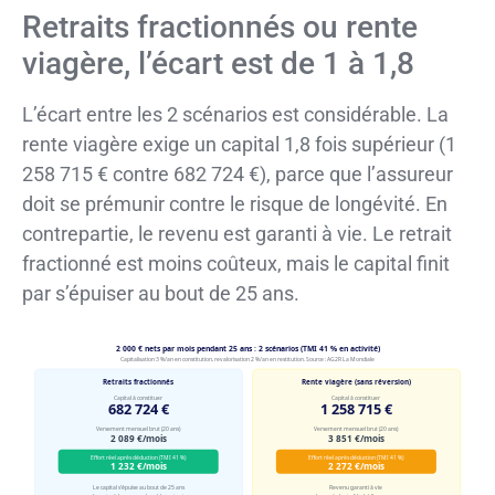
Retraits fractionnés ou rente
viagère, l’écart est de 1 à 1,8
L’écart entre les 2 scénarios est considérable. La
rente viagère exige un capital 1,8 fois supérieur (1
258 715 € contre 682 724 €), parce que l’assureur
doit se prémunir contre le risque de longévité. En
contrepartie, le revenu est garanti à vie. Le retrait
fractionné est moins coûteux, mais le capital finit
par s’épuiser au bout de 25 ans.
2 000 € nets par mois pendant 25 ans : 2 scénarios (TMI 41 % en activité)
Capitalisation 3 %/an en constitution, revalorisation 2 %/an en restitution. Source : AG2R La Mondiale
Retraits fractionnés
Rente viagère (sans réversion)
Capital à constituer
Capital à constituer
682 724 €
1 258 715 €
Versement mensuel brut (20 ans)
Versement mensuel brut (20 ans)
2 089 €/mois
3 851 €/mois
Effort réel après déduction (TMI 41 %)
Effort réel après déduction (TMI 41 %)
1 232 €/mois
2 272 €/mois
Le capital s’épuise au bout de 25 ans
Revenu garanti à vie