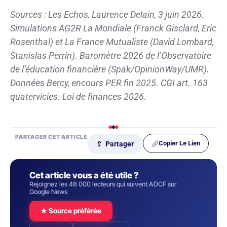
Sources : Les Echos, Laurence Delain, 3 juin 2026.
Simulations AG2R La Mondiale (Franck Gisclard, Eric
Rosenthal) et La France Mutualiste (David Lombard,
Stanislas Perrin). Baromètre 2026 de l’Observatoire
de l’éducation financière (Spak/OpinionWay/UMR).
Données Bercy, encours PER fin 2025. CGI art. 163
quatervicies. Loi de finances 2026.
PARTAGER CET ARTICLE
Copier Le Lien
⇪ Partager
Cet article vous a été utile ?
Rejoignez les 48 000 lecteurs qui suivent ADCF sur
Google News
★ Source préférée