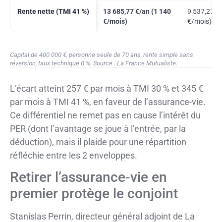
Rente nette (TMI 41 %)
13 685,77 €/an (1 140
9 537,27 €
€/mois)
€/mois)
Capital de 400 000 €, personne seule de 70 ans, rente simple sans
réversion, taux technique 0 %. Source : La France Mutualiste.
L’écart atteint 257 € par mois à TMI 30 % et 345 €
par mois à TMI 41 %, en faveur de l’assurance-vie.
Ce différentiel ne remet pas en cause l’intérêt du
PER (dont l’avantage se joue à l’entrée, par la
déduction), mais il plaide pour une répartition
réfléchie entre les 2 enveloppes.
Retirer l’assurance-vie en
premier protège le conjoint
Stanislas Perrin, directeur général adjoint de La