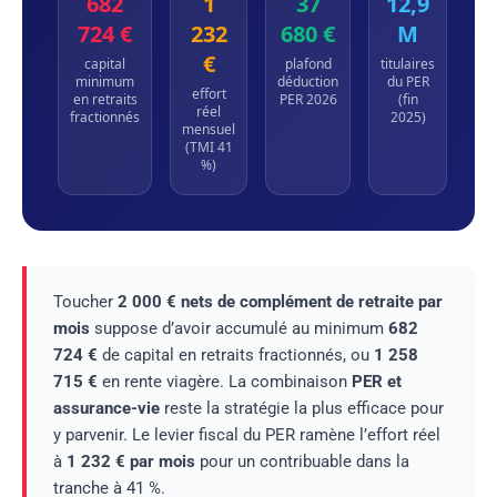
682
1
37
12,9
724 €
232
680 €
M
€
capital
plafond
titulaires
minimum
déduction
du PER
effort
en retraits
PER 2026
(fin
réel
fractionnés
2025)
mensuel
(TMI 41
%)
Toucher
2 000 € nets de complément de retraite par
mois
suppose d’avoir accumulé au minimum
682
724 €
de capital en retraits fractionnés, ou
1 258
715 €
en rente viagère. La combinaison
PER et
assurance-vie
reste la stratégie la plus efficace pour
y parvenir. Le levier fiscal du PER ramène l’effort réel
à
1 232 € par mois
pour un contribuable dans la
tranche à 41 %.