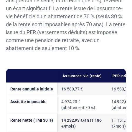
ans (personne seule, taux technique 0 %), révèlent
un écart significatif. La rente issue de l’assurance-
vie bénéficie d’un abattement de 70 % (seuls 30 %
de la rente sont imposables après 70 ans). La rente
issue du PER (versements déduits) est imposée
comme une pension de retraite, avec un
abattement de seulement 10 %.
Assurance-vie (rente)
PER individ
Rente annuelle initiale
16 580,77 €
16 580,77 
Assiette imposable
4 974,23 €
14 922,69 
(abattement 70 %)
(abattemen
Rente nette (TMI 30 %)
14 232,93 €/an (1 186
11 151,77 
€/mois)
€/mois)