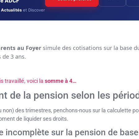
cle ADCF
 Actualités
et Discover
arents au Foyer
simule des cotisations sur la base d
 de 3 ans.
is travaillé, voici la
somme à 4…
t de la pension selon les périod
u non) des trimestres, penchons-nous sur la calculette 
ment de liquider ses droits.
re incomplète sur la pension de base