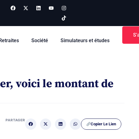
S'
Retraites
Société
Simulateurs et études
ler, voici le montant de
PARTAGER
Copier Le Lien