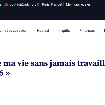
ant
contact@adcf.org
Paris, France
Mentions légales
on et succession
Habitat
Impôts
Finances
e ma vie sans jamais travail
6 »