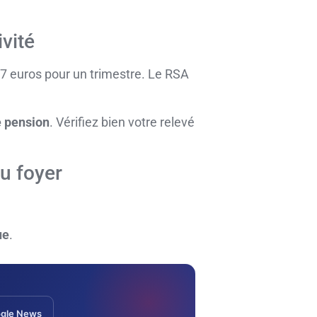
vité
747 euros pour un trimestre. Le RSA
e pension
. Vérifiez bien votre relevé
au foyer
ue
.
gle News