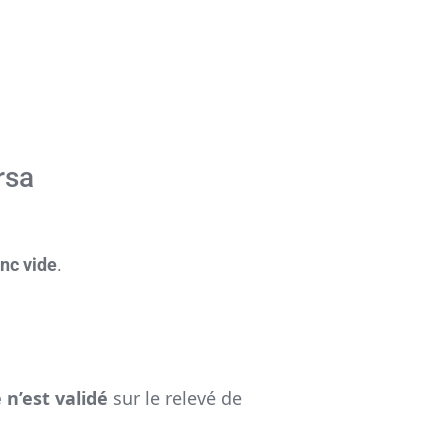
rsa
onc vide
.
n’est validé
sur le relevé de