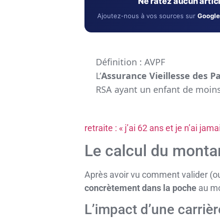
Ne ratez aucun arti
Ajoutez-nous à vos sources sur
Google
Définition : AVPF
L’
Assurance Vieillesse des P
RSA ayant un enfant de moins
retraite : « j’ai 62 ans et je n’ai jama
Le calcul du montan
Après avoir vu comment valider (o
concrètement dans la poche
au mo
L’impact d’une carriè