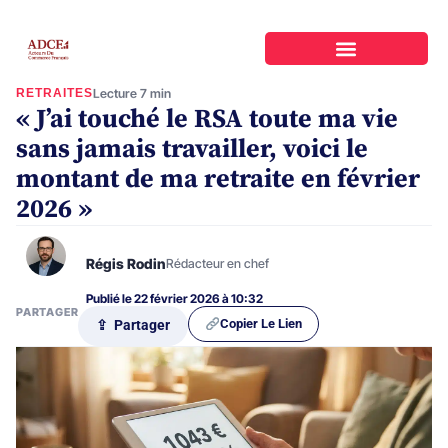
RETRAITES
Lecture 7 min
« J’ai touché le RSA toute ma vie
sans jamais travailler, voici le
montant de ma retraite en février
2026 »
Régis Rodin
Rédacteur en chef
Publié le 22 février 2026 à 10:32
PARTAGER
Copier Le Lien
⇪ Partager