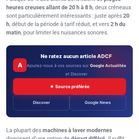
heures creuses allant de 20 h à 8 h
, deux créneaux
sont particulièrement intéressants : juste après
20
h
, début de la période à tarif réduit, et vers
2 h du
matin
, pour limiter les nuisances sonores.
Ne ratez aucun article ADCF
A
Ajoutez-nous à vos sources sur
Google Actualités
et Discover
★ Source préférée
Discover
Google News
La plupart des
machines à laver modernes
disposent d’une option de
départ différé
. Il suffit