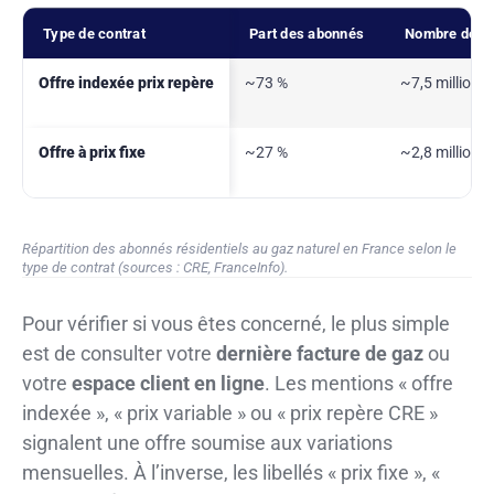
Type de contrat
Part des abonnés
Nombre de f
Offre indexée prix repère
~73 %
~7,5 millions
Offre à prix fixe
~27 %
~2,8 millions
Répartition des abonnés résidentiels au gaz naturel en France selon le
type de contrat (sources : CRE, FranceInfo).
Pour vérifier si vous êtes concerné, le plus simple
est de consulter votre
dernière facture de gaz
ou
votre
espace client en ligne
. Les mentions « offre
indexée », « prix variable » ou « prix repère CRE »
signalent une offre soumise aux variations
mensuelles. À l’inverse, les libellés « prix fixe », «