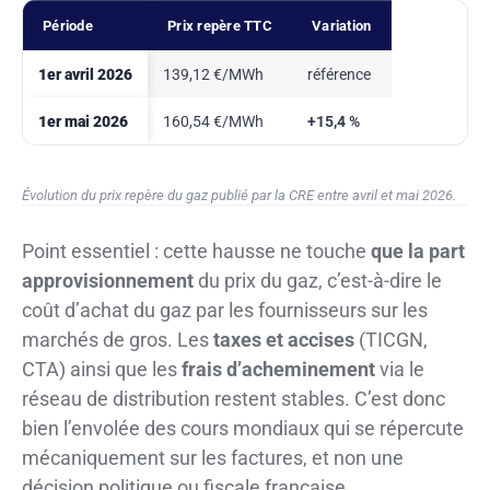
Période
Prix repère TTC
Variation
1er avril 2026
139,12 €/MWh
référence
1er mai 2026
160,54 €/MWh
+15,4 %
Évolution du prix repère du gaz publié par la CRE entre avril et mai 2026.
Point essentiel : cette hausse ne touche
que la part
approvisionnement
du prix du gaz, c’est-à-dire le
coût d’achat du gaz par les fournisseurs sur les
marchés de gros. Les
taxes et accises
(TICGN,
CTA) ainsi que les
frais d’acheminement
via le
réseau de distribution restent stables. C’est donc
bien l’envolée des cours mondiaux qui se répercute
mécaniquement sur les factures, et non une
décision politique ou fiscale française.