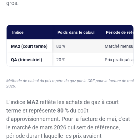
gros.
Indice
Poids dans le calcul
Période de référe
MA2
(court terme)
80 %
Marché mensuel d
QA
(trimestriel)
20 %
Prix pratiqués en 
Méthode de calcul du prix repère du gaz par la CRE pour la facture de mai
2026.
L’indice
MA2
reflète les achats de gaz à court
terme et représente
80 %
du coût
d’approvisionnement. Pour la facture de mai, c’est
le marché de mars 2026 qui sert de référence,
période durant laquelle les prix avaient