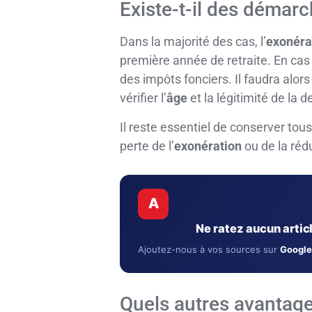
Existe-t-il des démarc
Dans la majorité des cas, l’
exonéra
première année de retraite. En cas 
des impôts fonciers. Il faudra alor
vérifier l’
âge
et la légitimité de la
Il reste essentiel de conserver tous 
perte de l’
exonération
ou de la réd
A
Ne ratez aucun arti
Ajoutez-nous à vos sources sur
Google
Quels autres avantages