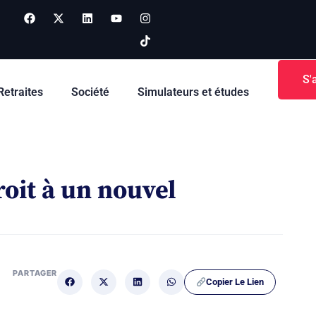
S'
Retraites
Société
Simulateurs et études
roit à un nouvel
PARTAGER
Copier Le Lien