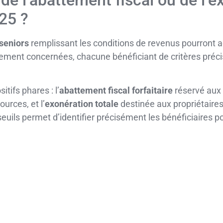
de l’abattement fiscal ou de l’e
25 ?
 seniors
remplissant les conditions de revenus pourront 
ment concernées, chacune bénéficiant de critères précis p
itifs phares : l’
abattement fiscal forfaitaire
réservé aux 
urces, et l’
exonération totale
destinée aux propriétaire
seuils permet d’identifier précisément les bénéficiaires po