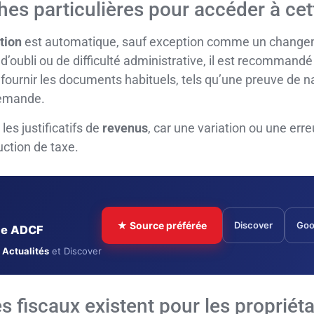
hes particulières pour accéder à cet
tion
est automatique, sauf exception comme un changem
d’oubli ou de difficulté administrative, il est recommand
s fournir les documents habituels, tels qu’une preuve de n
 demande.
les justificatifs de
revenus
, car une variation ou une erre
uction de taxe.
★ Source préférée
Discover
Goo
cle ADCF
 Actualités
et Discover
 fiscaux existent pour les propriéta