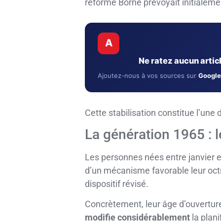
réforme Borne prévoyait initialeme
A
Ne ratez aucun arti
Ajoutez-nous à vos sources sur
Google
Cette stabilisation constitue l’une
La génération 1965 : l
Les personnes nées entre janvier et 
d’un mécanisme favorable leur oc
dispositif révisé.
Concrètement, leur âge d’ouverture
modifie considérablement
la plani