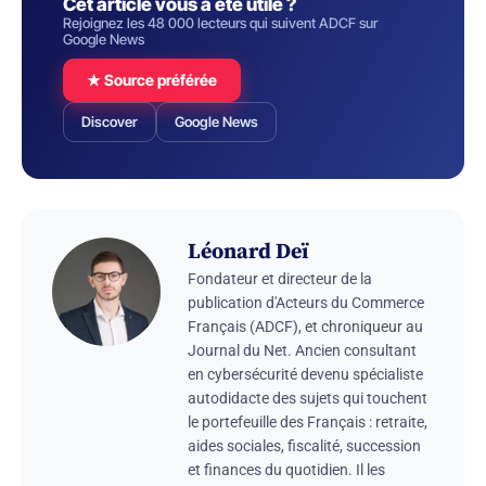
Cet article vous a été utile ?
Rejoignez les 48 000 lecteurs qui suivent ADCF sur
Google News
★ Source préférée
Discover
Google News
Léonard Deï
Fondateur et directeur de la
publication d'Acteurs du Commerce
Français (ADCF), et chroniqueur au
Journal du Net. Ancien consultant
en cybersécurité devenu spécialiste
autodidacte des sujets qui touchent
le portefeuille des Français : retraite,
aides sociales, fiscalité, succession
et finances du quotidien. Il les