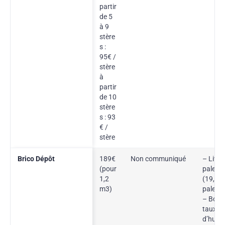
partir
de 5
à 9
stère
s :
95€ /
stère
à
partir
de 10
stère
s : 93
€ /
stère
Brico Dépôt
189€
Non communiqué
– Livré
(pour
palette
1,2
(19,90
m3)
palette
– Bois 
taux
d’humid