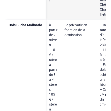
Chêne,
Charme
Hêtre
Bois Buche Molinario
à
Le prix varie en
– Bois 
partir
fonction de la
taux
de 2
destination
d’humi
stère
inférie
s :
23%
115
– Livra
€ /
à parti
stère
stères
à
– Esse
partir
de bois
de 3
: chêne
à 4
charme
stère
hêtre
s :
– Calib
105
:
Mélan
€ /
diamèt
stère
cm ~ 2
à