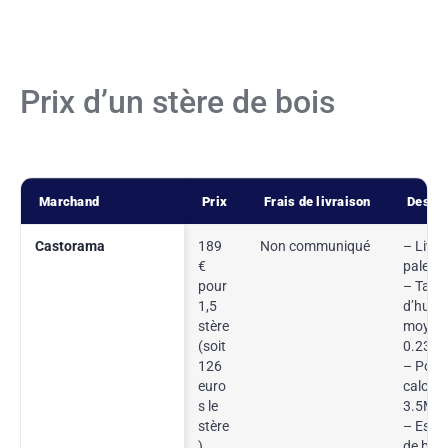
Prix d’un stère de bois
Marchand
Prix
Frais de livraison
Descri
Castorama
189
Non communiqué
– Livré
€
palette
pour
– Taux
1,5
d’humi
stère
moyen 
(soit
0.23%
126
– Pouv
euro
calorifi
s le
3.5MJ
stère
– Esse
)
de bois