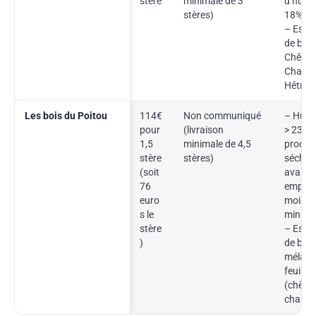
stère
minimale de 3
d’humid
stères)
18%
– Esse
de bois
Chêne,
Charme
Hêtre, 
Les bois du Poitou
114€
Non communiqué
– Humid
pour
(livraison
> 23% 
1,5
minimale de 4,5
produit
stère
stères)
sécher
(soit
avant
76
emploi 
euro
mois
s le
minim
stère
– Esse
)
de bois
mélan
feuillu
(chêne,
charm