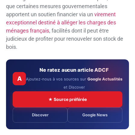
que certaines mesures gouvernementales
apportent un soutien financier via un
virement
exceptionnel destiné à alléger les charges des
ménages français
, facilités dont il peut être
judicieux de profiter pour renouveler son stock de
bois.
Ne ratez aucun article ADCF
A
Ajoutez-nous à vos sources sur
Google Actualités
et Discover
★ Source préférée
Discover
Google News