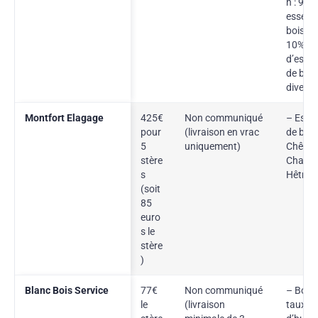
n : 90%
essenc
bois du
10%
d’esse
de bois
divers
Montfort Elagage
425€
Non communiqué
– Esse
pour
(livraison en vrac
de bois
5
uniquement)
Chêne,
stère
Charme
s
Hêtre
(soit
85
euro
s le
stère
)
Blanc Bois Service
77€
Non communiqué
– Bois 
le
(livraison
taux