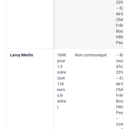
23%
– Esse
de bois
Chêne,
Frêne,
Boulea
Hêtre,
Peuplie
Leroy Merlin
189€
Non communiqué
– Bois 
pour
taux
1,5
d’humid
stère
23%
(soit
– Esse
126
de bois
euro
Chêne,
s le
Frêne,
stère
Boulea
)
Hêtre,
Peuplie
–
Compos