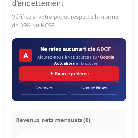
d’endettement
Vérifiez si votre projet respecte la norme
de 35% du HCSF
Ne ratez aucun article ADCF
A
Ajoutez-nous à vos sources sur
Google
Actualités
et Discover
★ Source préférée
Discover
Google News
Revenus nets mensuels (€)