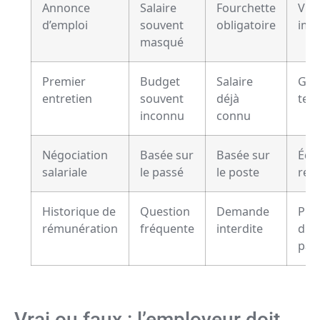
Annonce
Salaire
Fourchette
Visib
d’emploi
souvent
obligatoire
imm
masqué
Premier
Budget
Salaire
Gai
entretien
souvent
déjà
tem
inconnu
connu
Négociation
Basée sur
Basée sur
Équ
salariale
le passé
le poste
ren
Historique de
Question
Demande
Pro
rémunération
fréquente
interdite
du
par
Vrai ou faux : l’employeur doit