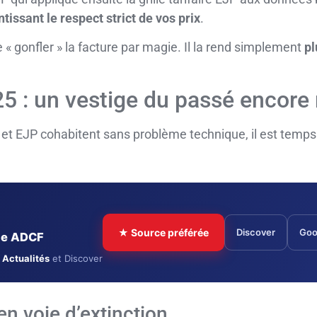
tissant le respect strict de vos prix
.
e « gonfler » la facture par magie. Il la rend simplement
pl
5 : un vestige du passé encore 
ky et EJP cohabitent sans problème technique, il est tem
★ Source préférée
Discover
Goo
cle ADCF
 Actualités
et Discover
en voie d’extinction