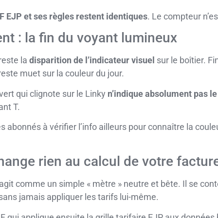
F EJP et ses règles restent identiques
. Le compteur n’es
nt : la fin du voyant lumineux
reste la
disparition de l’indicateur visuel
sur le boîtier. F
 reste muet sur la couleur du jour.
vert qui clignote sur le Linky
n’indique absolument pas le 
ant T.
 abonnés à vérifier l’info ailleurs pour connaître la coule
hange rien au calcul de votre factur
ky agit comme un simple « mètre » neutre et bête. Il se co
 sans jamais appliquer les tarifs lui-même.
qui applique ensuite la grille tarifaire EJP aux données b