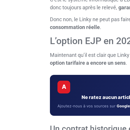
donc toujours après le relevé,
garan
Donc non, le Linky ne peut pas fair
consommation réelle
.
L’option EJP en 202
Maintenant qu’il est clair que Lin
option tarifaire a encore un sens
.
A
Ne ratez aucun arti
Ajoutez-nous à vos sources sur
Google
Un contrat historique 