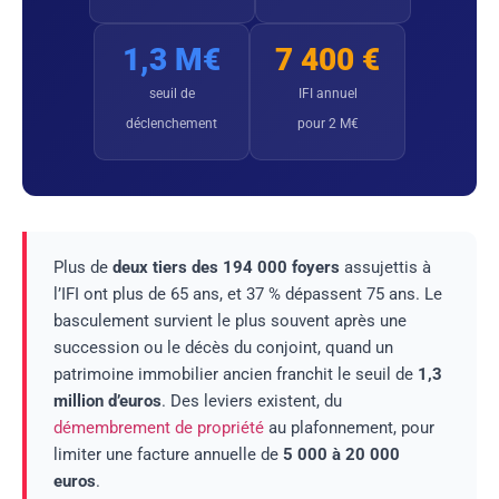
1,3 M€
7 400 €
seuil de
IFI annuel
déclenchement
pour 2 M€
Plus de
deux tiers des 194 000 foyers
assujettis à
l’IFI ont plus de 65 ans, et 37 % dépassent 75 ans. Le
basculement survient le plus souvent après une
succession ou le décès du conjoint, quand un
patrimoine immobilier ancien franchit le seuil de
1,3
million d’euros
. Des leviers existent, du
démembrement de propriété
au plafonnement, pour
limiter une facture annuelle de
5 000 à 20 000
euros
.