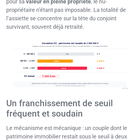
pour sa
valeur en pleine propriété
, le nu-
propriétaire n’étant pas imposable. La totalité de
l’assiette se concentre sur la tête du conjoint
survivant, souvent déjà retraité.
Simulation IFI : patrimoine net taxable de 2 000 000 €
Conjoint survivant retraité : RP 770 000 € (abattement 30 %) + locatif 630 000 € + secondaire 600 000 €
0 €
0 – 800 000 €
0 %
2 500 €
800 001 – 1,3 M€
0,50 %
4 900 €
1,3 M – 2 M€
0,70 %
7 400 €/an
IFI annuel
Abattement de 30 % sur la résidence principale déjà appliqué. Dettes déductibles non prises en compte.
Barème IFI 2026 (inchangé depuis 2018)
adcf.org
Un franchissement de seuil
fréquent et soudain
Le mécanisme est mécanique : un couple dont le
patrimoine immobilier restait sous le seuil à deux