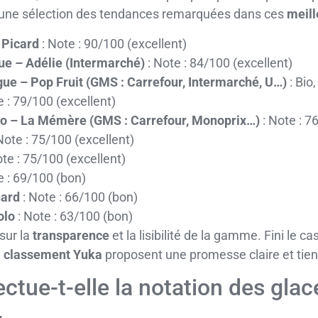
i une sélection des tendances remarquées dans ces
meill
 Picard
: Note : 90/100 (excellent)
e – Adélie (Intermarché)
: Note : 84/100 (excellent)
gue – Pop Fruit (GMS : Carrefour, Intermarché, U…)
: Bio
e : 79/100 (excellent)
Bio – La Mémère (GMS : Carrefour, Monoprix…)
: Note : 7
Note : 75/100 (excellent)
te : 75/100 (excellent)
e : 69/100 (bon)
hard
: Note : 66/100 (bon)
olo
: Note : 63/100 (bon)
sur la
transparence
et la lisibilité de la gamme. Fini le c
u
classement Yuka
proposent une promesse claire et tienn
ue-t-elle la notation des glace