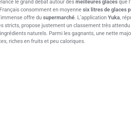
elance le grand débat autour des
meilleures glaces
que l
les Français consomment en moyenne
six litres de glaces 
 l’immense offre du
supermarché
. L’application
Yuka
, ré
s stricts, propose justement un classement très attendu :
s ingrédients naturels. Parmi les gagnants, une nette majo
es, riches en fruits et peu caloriques.