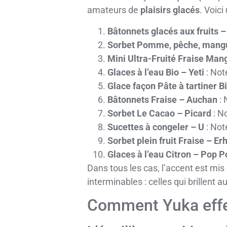
amateurs de
plaisirs glacés
. Voic
Bâtonnets glacés aux fruits –
Sorbet Pomme, pêche, mangu
Mini Ultra-Fruité Fraise Man
Glaces à l’eau Bio – Yeti
: Not
Glace façon Pâte à tartiner 
Bâtonnets Fraise – Auchan
: 
Sorbet Le Cacao – Picard
: No
Sucettes à congeler – U
: Not
Sorbet plein fruit Fraise – Er
Glaces à l’eau Citron – Pop P
Dans tous les cas, l’accent est mis 
interminables : celles qui brillent a
Comment Yuka effect