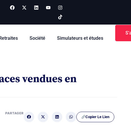
S'
Retraites
Société
Simulateurs et études
glaces vendues en
PARTAGER
Copier Le Lien