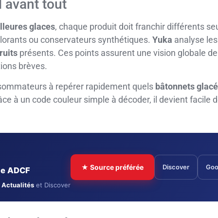
l avant tout
lleures glaces
, chaque produit doit franchir différents seu
olorants ou conservateurs synthétiques.
Yuka
analyse les
fruits
présents. Ces points assurent une vision globale de
ions brèves.
nsommateurs à repérer rapidement quels
bâtonnets glac
âce à un code couleur simple à décoder, il devient facile
★ Source préférée
Discover
Goo
cle ADCF
 Actualités
et Discover