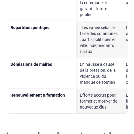
la commune et
admi
garantit l’ordre
public
Répartition politique
Très variée selon la
Les 
taille des communes
chaq
: partis politiques en
cito
ville, indépendants
ruraux
Démissions de maires
En hausse à cause
Élec
de la pression, de la
diff
violence ou du
fréq
manque de soutien
com
Renouvellement & formation
Efforts accrus pour
La r
former et motiver de
les 
nouveaux élus
la v