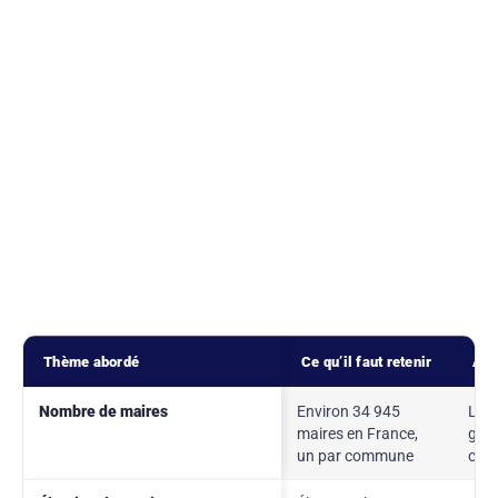
Thème abordé
Ce qu’il faut retenir
À r
Nombre de maires
Environ 34 945
La F
maires en France,
gra
un par commune
com