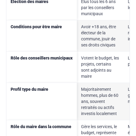
Élection des maires
Élus tous les 6 ans
La p
par les conseillers
lent
municipaux
Conditions pour être maire
Avoir +18 ans, être
La f
électeur de la
resp
commune, jouir de
imp
ses droits civiques
Rôle des conseillers municipaux
Votent le budget, les
Leur
projets, certains
pour
sont adjoints au
maire
Profil type du maire
Majoritairement
Le r
hommes, plus de 60
géné
ans, souvent
maj
retraités ou actifs
investis localement
Rôle du maire dans la commune
Gère les services, le
Mand
budget, représente
émot