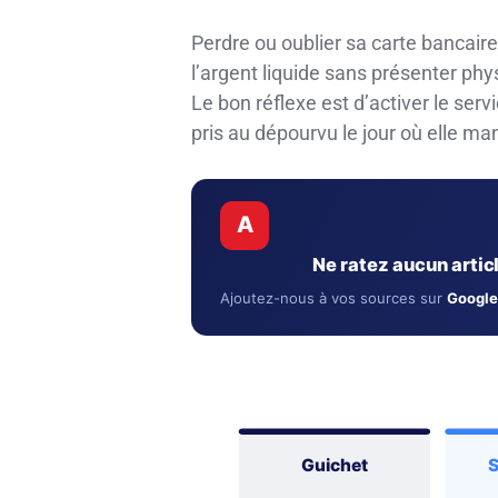
Perdre ou oublier sa carte bancair
l’argent liquide sans présenter phy
Le bon réflexe est d’activer le serv
pris au dépourvu le jour où elle ma
A
Ne ratez aucun arti
Ajoutez-nous à vos sources sur
Google
Guichet