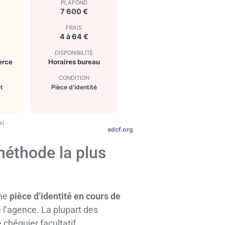
PLAFOND
7 600 €
FRAIS
4 à 64 €
É
DISPONIBILITÉ
erce
Horaires bureau
CONDITION
t
Pièce d’identité
s)
adcf.org
 méthode la plus
une
pièce d’identité en cours de
 l’agence. La plupart des
 chéquier facultatif.