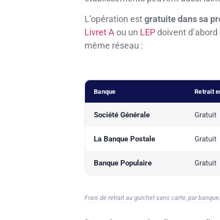
L’opération est
gratuite dans sa p
Livret A
ou un
LEP
doivent d’abord 
même réseau :
Banque
Retrait 
Société Générale
Gratuit
La Banque Postale
Gratuit
Banque Populaire
Gratuit
Frais de retrait au guichet sans carte, par banque