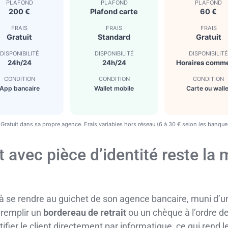
PLAFOND
PLAFOND
PLAFOND
200 €
Plafond carte
60 €
FRAIS
FRAIS
FRAIS
Gratuit
Standard
Gratuit
DISPONIBILITÉ
DISPONIBILITÉ
DISPONIBILIT
24h/24
24h/24
Horaires comm
CONDITION
CONDITION
CONDITION
App bancaire
Wallet mobile
Carte ou walle
 Gratuit dans sa propre agence. Frais variables hors réseau (6 à 30 € selon les banque
t avec pièce d’identité reste la
e à se rendre au guichet de son agence bancaire, muni d’
 remplir un
bordereau de retrait
ou un chèque à l’ordre de
ier le client directement par informatique, ce qui rend le