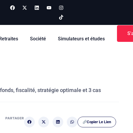
S'
Retraites
Société
Simulateurs et études
fonds, fiscalité, stratégie optimale et 3 cas
PARTAGER
Copier Le Lien