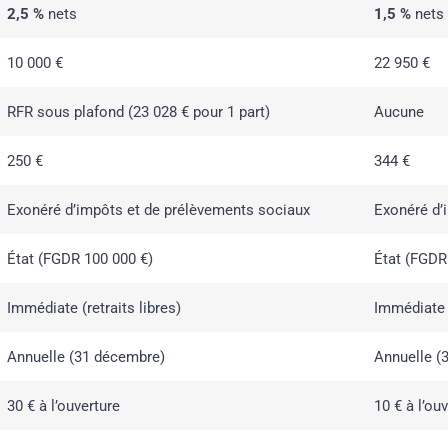
2,5 %
nets
1,5 %
nets
10 000 €
22 950 €
RFR sous plafond (23 028 € pour 1 part)
Aucune
250 €
344 €
Exonéré d’impôts et de prélèvements sociaux
Exonéré d’
État (FGDR 100 000 €)
État (FGDR
Immédiate (retraits libres)
Immédiate (
Annuelle (31 décembre)
Annuelle (
30 € à l’ouverture
10 € à l’ou