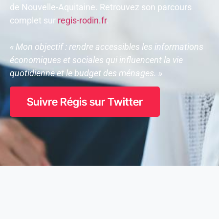
de Nouvelle-Aquitaine. Retrouvez son parcours
complet sur
regis-rodin.fr
.
« Mon objectif : rendre accessibles les informations
économiques et sociales qui influencent la vie
quotidienne et le budget des ménages. »
Suivre Régis sur Twitter